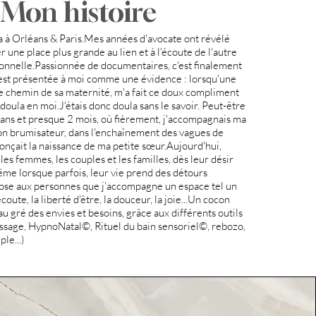
Mon histoire
 à Orléans & Paris. ​ Mes années d'avocate ont révélé
 une place plus grande au lien et à l'écoute de l'autre
onnelle. ​ Passionnée de documentaires, c'est finalement
'est présentée à moi comme une évidence : lorsqu'une
e chemin de sa maternité, m'a fait ce doux compliment
oula en moi. ​ J'étais donc doula sans le savoir. Peut-être
ns et presque 2 mois, où fièrement, j'accompagnais ma
 brumisateur, dans l'enchaînement des vagues de
çait la naissance de ma petite sœur. ​ ​ ​ Aujourd'hui,
es femmes, les couples et les familles, dès leur désir
ême lorsque parfois, leur vie prend des détours
pose aux personnes que j'accompagne un espace tel un
oute, la liberté d'être, la douceur, la joie... ​ Un cocon
u gré des envies et besoins, grâce aux différents outils
ssage, HypnoNatal©, Rituel du bain sensoriel©, rebozo,
..)​​​​