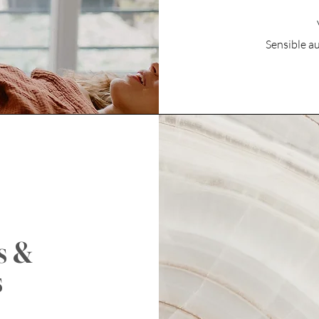
Sensible au
s &
s