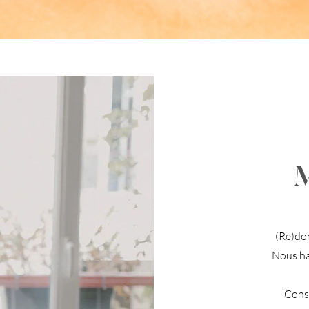
M
(Re)don
Nous ha
Consi