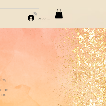
Se connecter
fre,
de ce
r...