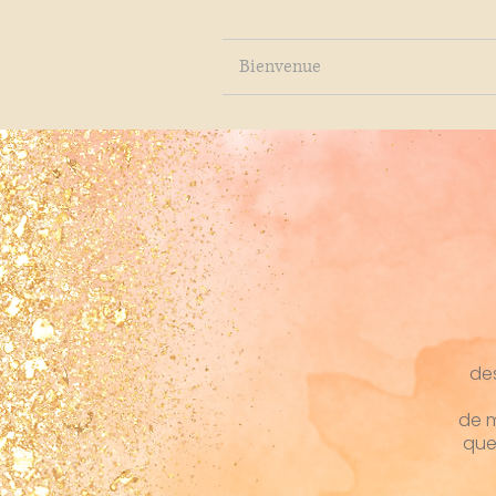
Bienvenue
des
de m
que