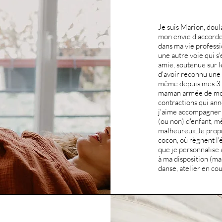
Je suis Marion, doula
mon envie d'accorder
dans ma vie professi
une autre voie qui s
amie, soutenue sur l
d'avoir reconnu une d
même depuis mes 3 a
maman armée de mon
contractions qui annon
j'aime accompagner l
(ou non) d'enfant, m
malheureux. ​ Je pro
cocon, où règnent l'éc
que je personnalise a
à ma disposition (ma
danse, atelier en couple.